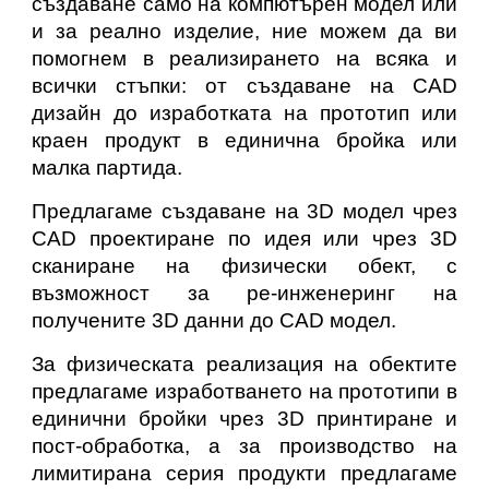
създаване само на компютърен модел или
и за реално изделие, ние можем да ви
помогнем в реализирането на всяка и
всички стъпки: от създаване на CAD
дизайн до изработката на прототип или
краен продукт в единична бройка или
малка партида.
Предлагаме създаване на
3D
модел чрез
CAD проектиране
по идея или чрез 3D
сканиране на физически обект, с
възможност за ре-инженеринг
на
получените 3D данни до CAD
модел
.
За физическата реализация на обектите
предлагаме изработването на прототипи в
единични бройки чрез
3D
принтиране и
пост-обработка, а за производство на
лимитирана серия продукти предлагаме