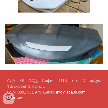
АДА 3Д ООД
, София 1113, ж.к. “Изток”,ул.
“Г.Бакалов” 1, офис 1
GSM: 0882 501 979, E-mail:
info@ada3d.com
© 1997-2025